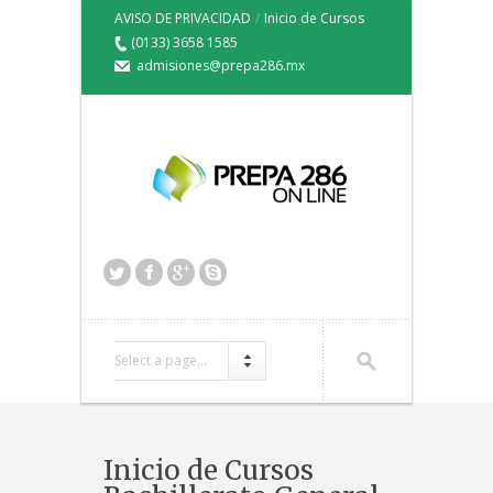
AVISO DE PRIVACIDAD
/
Inicio de Cursos
(0133) 3658 1585
admisiones@prepa286.mx
Select a page...
Inicio de Cursos